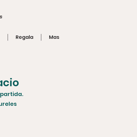
s
Regala
Mas
acio
partida.
ureles