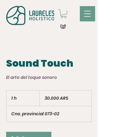
Sound Touch
El arte del toque sonoro
30.000
pesos
1 h
1
30.000 ARS
argentinos
Cno. provincial 073-02