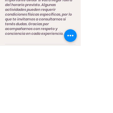
del horario previsto. Algunas
actividades pueden requerir
condiciones físicas específicas, por lo
que te invitamos a consultarnos si
tenés dudas. Gracias por
acompañarnos con respeto y
conciencia en cada experiencia.
Datos de contacto
Cno. provincial 073-02, San Miguel del
Monte, Provincia de Buenos Aires,
Argentina
2271470727
cuentaslaureles@gmail.com