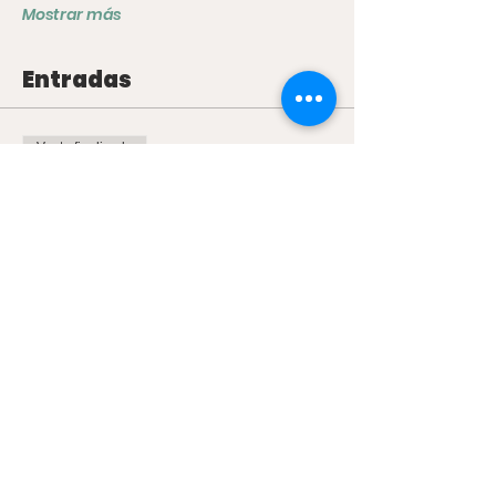
Mostrar más
Entradas
Venta finalizada
Tipo de entrada
Temazcal 12 de Octubre
Precio
44.000,00 ARS
+1100,00 ARS de comisión de servicio de
entradas
Compartir este evento