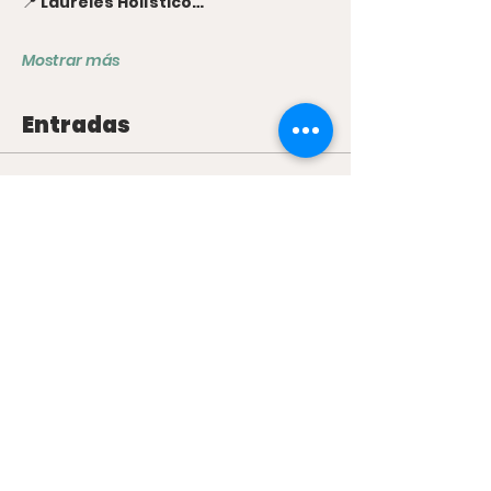
📍 
Laureles Holístico…
Mostrar más
Entradas
Venta finalizada
Tipo de entrada
Temazcal 12 de Julio
Precio
33.000,00 ARS
+825,00 ARS de comisión de servicio de
entradas