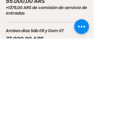
55.000,00 ARS
+1375,00 ARS de comisión de servicio de
entradas
Ambos dias Sáb 06 y Dom 07
77.000,00 ARS
+1925,00 ARS de comisión de servicio de
entradas
Menores de 3 años sin cargo
0,00 ARS
+0,00 ARS de comisión de servicio de
entradas
Compartir este evento