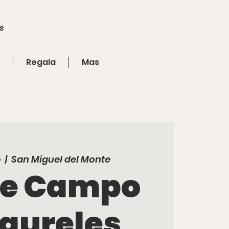
s
Regala
Mas
o
  |  
San Miguel del Monte
de Campo
Laureles