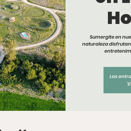
Ho
Sumergite en nue
naturaleza disfrutan
entretenimi
Las entr
V