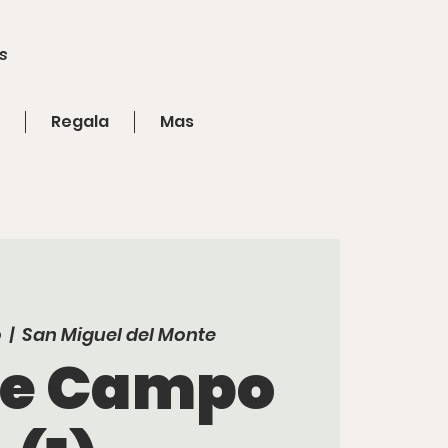
s
Regala
Mas
o
  |  
San Miguel del Monte
de Campo