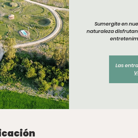
Sumergite en nue
naturaleza disfrutan
entretenimi
Las entr
V
icación